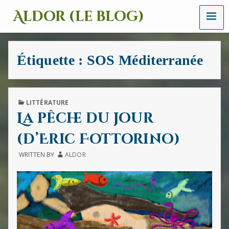
MENU
Aldor (le blog)
Un
site
avec
Étiquette :
SOS Méditerranée
des
mots,
des
images
et
PUBLISHED
LITTÉRATURE
des
IN
La pêche du jour
sons
(d’Eric Fottorino)
WRITTEN BY
ALDOR