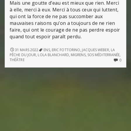
Mais une goutte d’eau est mieux que rien. Merci
à elle, merci à eux. Merci à tous ceux qui luttent,
qui ont la force de ne pas succomber aux
mauvaises raisons qu’on a toujours de ne rien
faire, qui ont le courage de ne pas perdre espoir
quand tout espoir paraît perdu.
LA
31 MARS 2022
ENS
,
ERIC FOTTORINO
,
JACQUES WEBER
,
LA
PÊCHE
PÊCHE DU JOUR
,
LOLA BLANCHARD
,
MIGRENS
,
SOS MÉDITERRANÉE
,
DU
NO
THÉÂTRE
0
JOUR
COMM
(D’ERIC
ON
FOTTORINO)
LA
PÊCH
DU
JOUR
(D’ER
FOTT