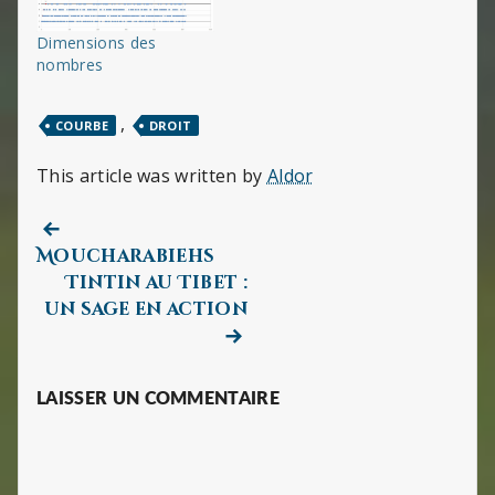
Dimensions des
nombres
,
COURBE
DROIT
This article was written by
Aldor
Previous
Navigation
post:
Moucharabiehs
de
Tintin au Tibet :
Next
un sage en action
l’article
post:
LAISSER UN COMMENTAIRE