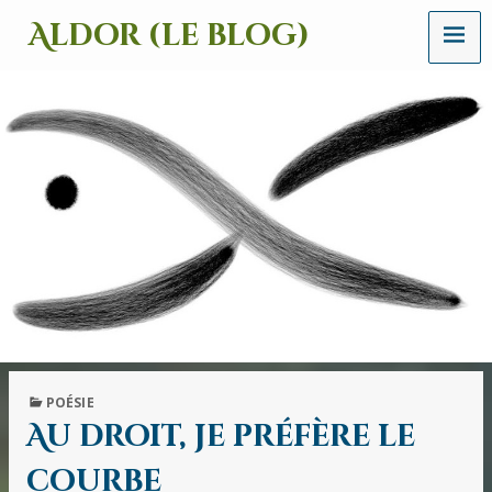
MENU
Aldor (le blog)
Un
site
avec
des
mots,
des
images
et
des
sons
PUBLISHED
POÉSIE
IN
Au droit, je préfère le
courbe