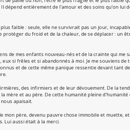
 de paille ou non, l’être le plus fragile et le plus faible qu
l dépend entièrement de l’amour et des soins qu’on lui do
lus faible : seule, elle ne survivrait pas un jour, incapable
e protéger du froid et de la chaleur, de se déplacer : un êt
iens de mes enfants nouveau-nés et de la crainte qui me sa
 eux si frêles et si abandonnés à moi. Je me souviens de 
onnus et de cette même panique ressentie devant tant de 
re.
irmières, des infirmiers et de leur dévouement. De la ten
la mère et au père. De cette humanité pleine d’humanité q
i nous apaisait.
de mon père, devenu pauvre chose immobile et muette, et 
. Lui aussi était à la merci.