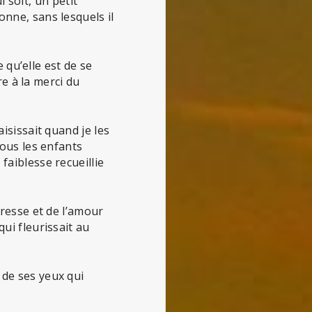
i soit, un petit
nne, sans lesquels il
 qu’elle est de se
re à la merci du
isissait quand je les
tous les enfants
faiblesse recueillie
dresse et de l’amour
ui fleurissait au
de ses yeux qui