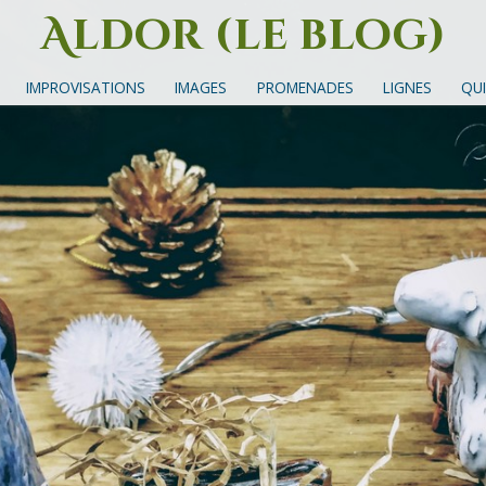
Aldor (le blog)
Un site avec des mots, des images et des sons
IMPROVISATIONS
IMAGES
PROMENADES
LIGNES
QUI