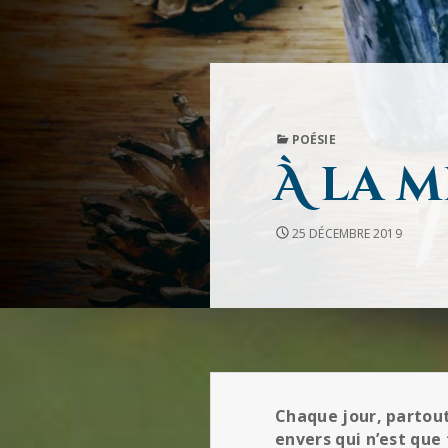
PUBLISHED
POÉSIE
IN
À la m
25 DÉCEMBRE 2019
Chaque jour, partou
envers qui n’est que 