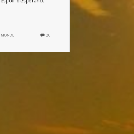
n espoir d’espérance.
20
U MONDE
20
COMMENTS
ON
À
LA
MERCI