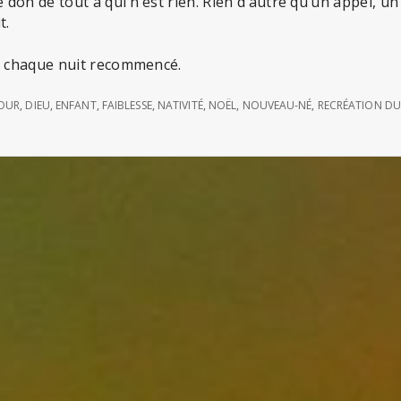
e don de tout à qui n’est rien. Rien d’autre qu’un appel, u
t.
et chaque nuit recommencé.
OUR
,
DIEU
,
ENFANT
,
FAIBLESSE
,
NATIVITÉ
,
NOËL
,
NOUVEAU-NÉ
,
RECRÉATION D