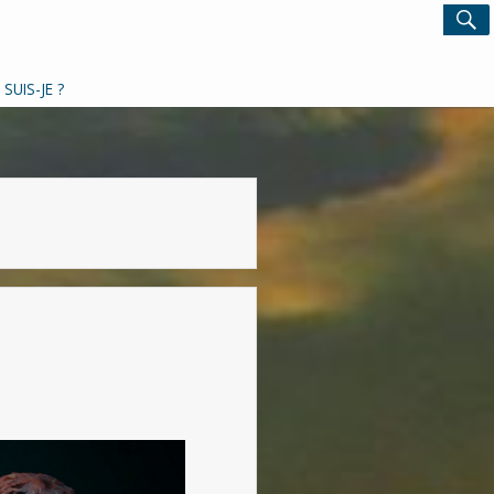
Search
S
for:
 SUIS-JE ?