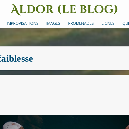
Aldor (le blog)
Un site avec des mots, des images et des sons
IMPROVISATIONS
IMAGES
PROMENADES
LIGNES
QUI
faiblesse