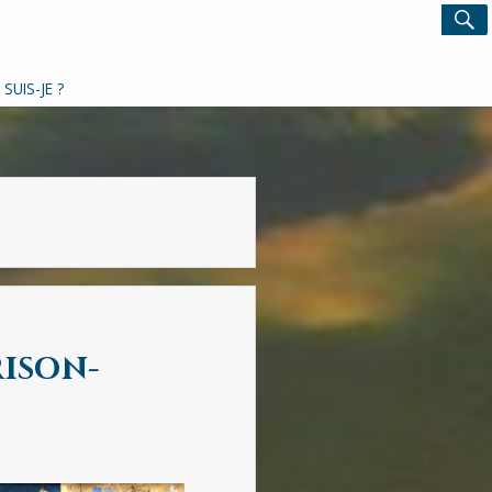
Search
S
for:
 SUIS-JE ?
rison-