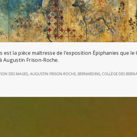
 est la pièce maîtresse de l’exposition Épiphanies que le
à Augustin Frison-Roche.
ION DES MAGES
,
AUGUSTIN FRISON-ROCHE
,
BERNARDINS
,
COLLÈGE DES BERN