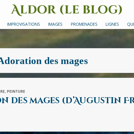
Aldor (le blog)
Un site avec des mots, des images et des sons
IMPROVISATIONS
IMAGES
PROMENADES
LIGNES
QUI
Adoration des mages
URE
,
PEINTURE
on des mages (d’Augustin F