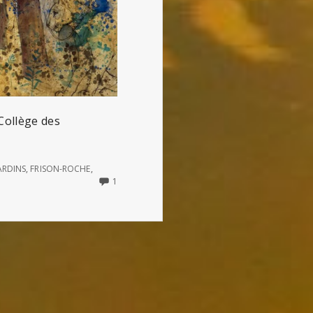
 Collège des
ARDINS
,
FRISON-ROCHE
,
ONLY
1
ONE
COMMENT
ON
L’ADORATION
DES
MAGES
(D’AUGUSTIN
FRISON-
ROCHE)