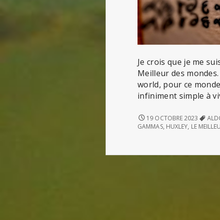
Je crois que je me su
Meilleur des mondes. E
world, pour ce monde q
infiniment simple à vi
BERNARD
19 OCTOBRE 2023
ALD
MARX
GAMMAS
,
HUXLEY
,
LE MEILL
ET
LE
MEILLEUR
DES
MONDES