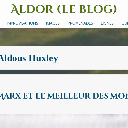
Aldor (le blog)
Un site avec des mots, des images et des sons
IMPROVISATIONS
IMAGES
PROMENADES
LIGNES
QUI
Aldous Huxley
arx et le meilleur des mo