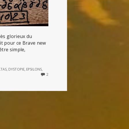
rès glorieux du
ait pour ce Brave new
être simple,
LTAS
,
DYSTOPIE
,
EPSILONS
,
2
2
COMMENTS
ON
BERNARD
MARX
ET
LE
MEILLEUR
DES
MONDES