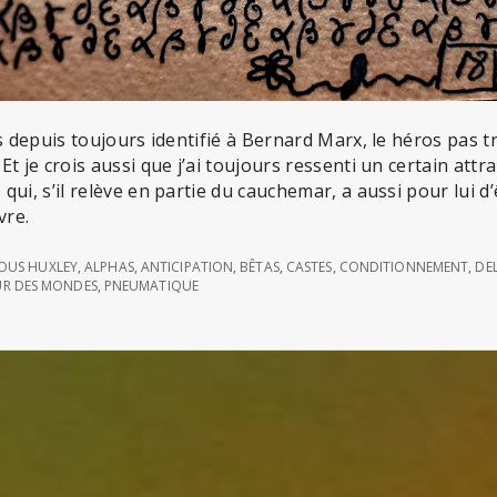
is depuis toujours identifié à Bernard Marx, le héros pas t
t je crois aussi que j’ai toujours ressenti un certain attr
ui, s’il relève en partie du cauchemar, a aussi pour lui d’
vre.
OUS HUXLEY
,
ALPHAS
,
ANTICIPATION
,
BÊTAS
,
CASTES
,
CONDITIONNEMENT
,
DE
EUR DES MONDES
,
PNEUMATIQUE