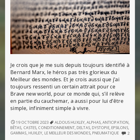
Je crois que je me suis depuis toujours identifié à
Bernard Marx, le héros pas très glorieux du
Meilleur des mondes. Et je crois aussi que j’ai
toujours ressenti un certain attrait pour ce
Brave new world, pour ce monde qui, s’il relève
en partie du cauchemar, a aussi pour lui d’être
simple, infiniment simple à vivre.
BERNARD
19 OCTOBRE 2023
ALDOUS HUXLEY
,
ALPHAS
,
ANTICIPATION
,
MARX
BÊTAS
,
CASTES
,
CONDITIONNEMENT
,
DELTAS
,
DYSTOPIE
,
EPSILONS
,
ET
2
GAMMAS
,
HUXLEY
,
LE MEILLEUR DES MONDES
,
PNEUMATIQUE
2
LE
COMM