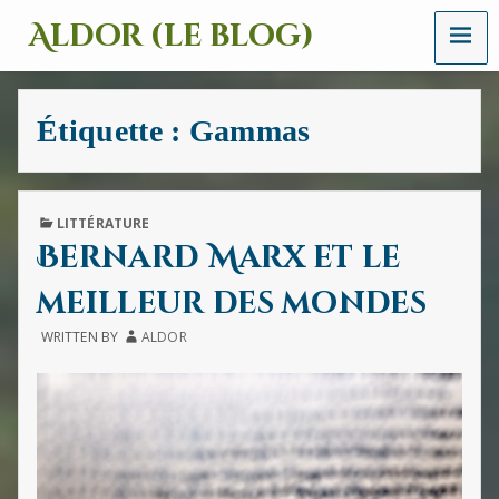
MENU
Aldor (le blog)
Un
site
avec
Étiquette :
Gammas
des
mots,
des
images
et
PUBLISHED
LITTÉRATURE
des
IN
Bernard Marx et le
sons
meilleur des mondes
WRITTEN BY
ALDOR