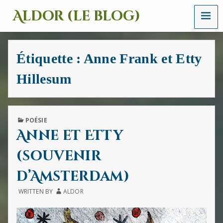
MENU
Aldor (le blog)
Un
site
avec
Étiquette :
Anne Frank et Etty
des
mots,
Hillesum
des
images
et
des
sons
PUBLISHED
POÉSIE
IN
Anne et Etty
(souvenir
d’Amsterdam)
WRITTEN BY
ALDOR