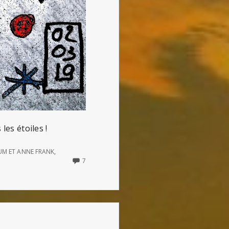
les étoiles !
SUM ET ANNE FRANK
,
7
7
COMMENTS
ON
ANNE
ET
ETTY
(SOUVENIR
D’AMSTERDAM)