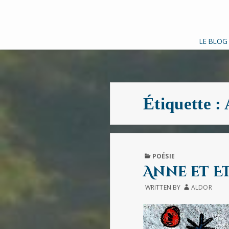
LE BLOG
Étiquette :
PUBLISHED
POÉSIE
IN
Anne et E
WRITTEN BY
ALDOR