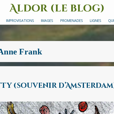
Aldor (le blog)
Un site avec des mots, des images et des sons
IMPROVISATIONS
IMAGES
PROMENADES
LIGNES
QUI
Anne Frank
tty (souvenir d’Amsterdam