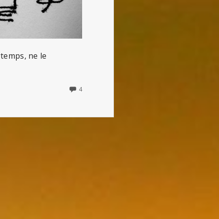
gtemps, ne le
4
4
COMMENTS
ON
LE
JOURNAL
D’ANNE
FRANK
–
6
JUILLET
1944