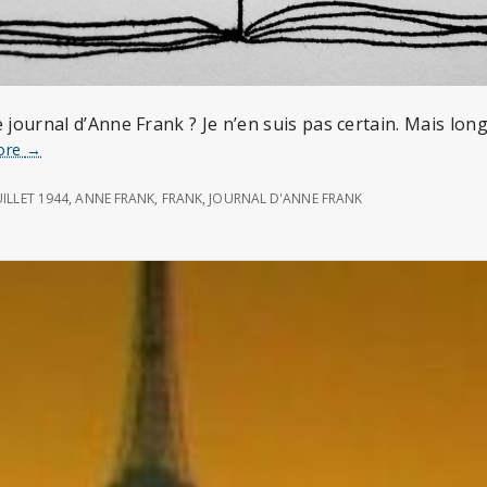
e journal d’Anne Frank ? Je n’en suis pas certain. Mais lon
Le
ore
→
journal
d’Anne
UILLET 1944
,
ANNE FRANK
,
FRANK
,
JOURNAL D'ANNE FRANK
Frank
–
6
juillet
1944