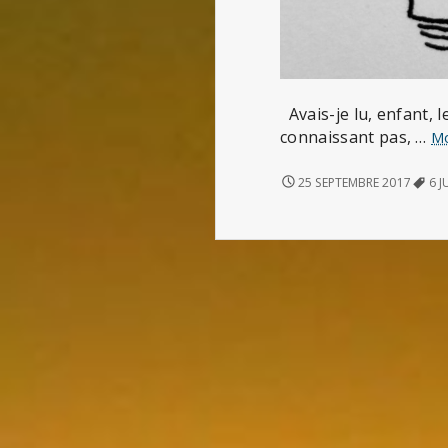
Avais-je lu, enfant, l
connaissant pas, …
M
LE
25 SEPTEMBRE 2017
6 J
JOURNAL
D’ANNE
FRANK
–
6
JUILLET
1944