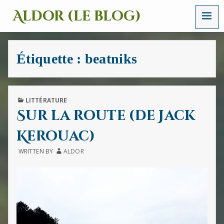
MENU
Aldor (le blog)
Un
site
avec
Étiquette :
beatniks
des
mots,
des
images
et
PUBLISHED
LITTÉRATURE
des
IN
Sur la route (de Jack
sons
Kerouac)
WRITTEN BY
ALDOR