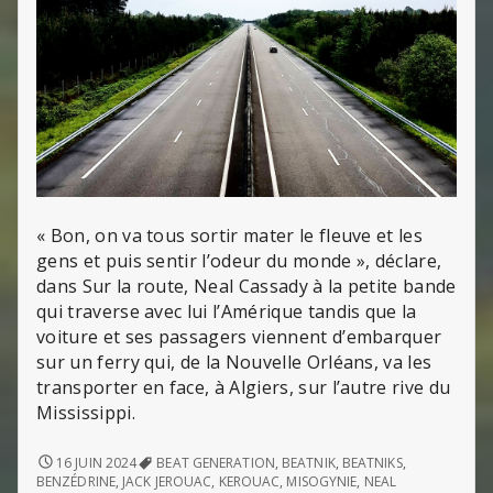
« Bon, on va tous sortir mater le fleuve et les
gens et puis sentir l’odeur du monde », déclare,
dans Sur la route, Neal Cassady à la petite bande
qui traverse avec lui l’Amérique tandis que la
voiture et ses passagers viennent d’embarquer
sur un ferry qui, de la Nouvelle Orléans, va les
transporter en face, à Algiers, sur l’autre rive du
Mississippi.
SUR
16 JUIN 2024
BEAT GENERATION
,
BEATNIK
,
BEATNIKS
,
LA
BENZÉDRINE
,
JACK JEROUAC
,
KEROUAC
,
MISOGYNIE
,
NEAL