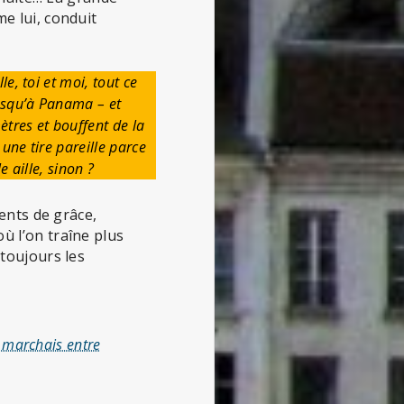
e lui, conduit
e, toi et moi, tout ce
jusqu’à Panama – et
tres et bouffent de la
 une tire pareille parce
 aille, sinon ?
ments de grâce,
ù l’on traîne plus
toujours les
e marchais entre