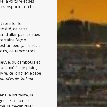
ue la voiture et ses
 transporter en face,
t renifler le
iosité, de cette
, d’aller par les rues
 certaine façon
’est un peu ça : le récit
sons, de rencontres.
fleuve, du cambouis et
runs mêlés de pluie ;
vre, ce long livre tapé
journées de Sodom
e
ns la brutalité, la
s, les cieux, les
éma, la mécanique :