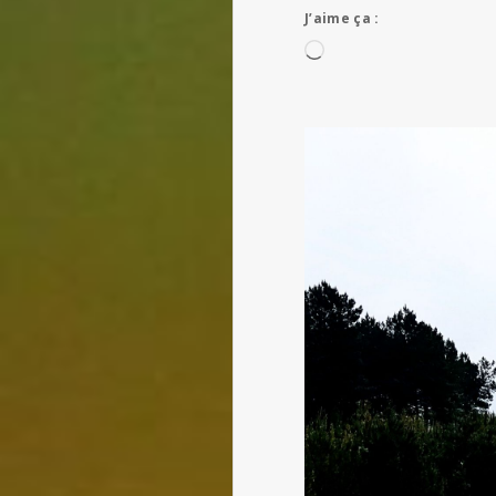
J’aime ça :
Chargement…