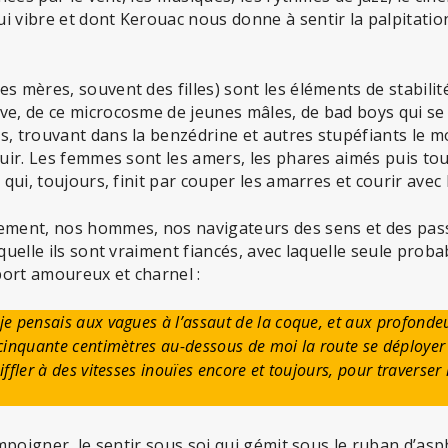
 vibre et dont Kerouac nous donne à sentir la palpitation
s mères, souvent des filles) sont les éléments de stabili
ve, de ce microcosme de jeunes mâles, de bad boys qui s
s, trouvant dans la benzédrine et autres stupéfiants le 
fuir. Les femmes sont les amers, les phares aimés puis to
 qui, toujours, finit par couper les amarres et courir avec 
ement, nos hommes, nos navigateurs des sens et des pass
aquelle ils sont vraiment fiancés, avec laquelle seule proba
ort amoureux et charnel :
je pensais aux vagues à l’assaut de la coque, et aux profondeur
à cinquante centimètres au-dessous de moi la route se déploy
iffler à des vitesses inouïes encore et toujours, pour traverser 
’empoigner, le sentir sous soi qui gémit sous le ruban d’a