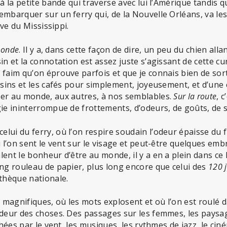
à la petite bande qui traverse avec lui l’Amérique tandis q
mbarquer sur un ferry qui, de la Nouvelle Orléans, va les
ive du Mississippi.
 monde
. Il y a, dans cette façon de dire, un peu du chien allan
in et la connotation est assez juste s’agissant de cette cur
faim qu’on éprouve parfois et que je connais bien de sortir
asins et les cafés pour simplement, joyeusement, et d’une
er au monde, aux autres, à nos semblables.
Sur la route
, c
gie ininterrompue de frottements, d’odeurs, de goûts, de 
lui du ferry, où l’on respire soudain l’odeur épaisse du 
ù l’on sent le vent sur le visage et peut-être quelques emb
ent le bonheur d’être au monde, il y a en a plein dans ce li
ong rouleau de papier, plus long encore que celui des
120 
othèque nationale.
s magnifiques, où les mots explosent et où l’on est roulé da
deur des choses. Des passages sur les femmes, les paysage
chées par le vent, les musiques, les rythmes de jazz, le cin