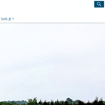
Search
S
for:
 SUIS-JE ?