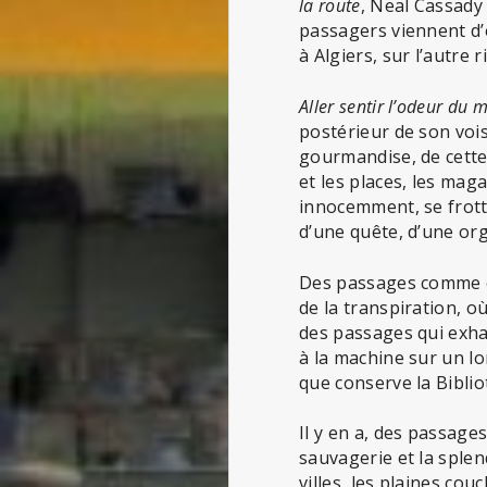
la route
, Neal Cassady 
passagers viennent d’e
à Algiers, sur l’autre r
Aller sentir l’odeur du
postérieur de son vois
gourmandise, de cette 
et les places, les mag
innocemment, se frott
d’une quête, d’une or
Des passages comme ce
de la transpiration, o
des passages qui exhal
à la machine sur un l
que conserve la Bibli
Il y en a, des passage
sauvagerie et la splen
villes, les plaines cou