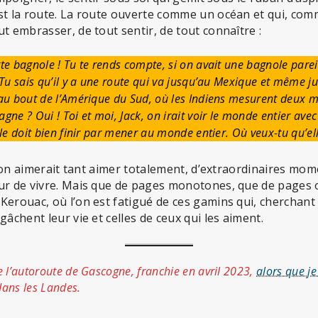
st la route. La route ouverte comme un océan et qui, comm
t embrasser, de tout sentir, de tout connaître :
te bagnole ! Tu te rends compte, si on avait une bagnole pareill
 Tu sais qu’il y a une route qui va jusqu’au Mexique et même 
’au bout de l’Amérique du Sud, où les Indiens mesurent deux mè
gne ? Oui ! Toi et moi, Jack, on irait voir le monde entier avec
lle doit bien finir par mener au monde entier. Où veux-tu qu’elle
qu’on aimerait tant aimer totalement, d’extraordinaires mo
ur de vivre. Mais que de pages monotones, que de pages o
erouac, où l’on est fatigué de ces gamins qui, cherchant 
gâchent leur vie et celles de ceux qui les aiment.
 l’autoroute de Gascogne, franchie en avril 2023,
alors que j
dans les Landes.