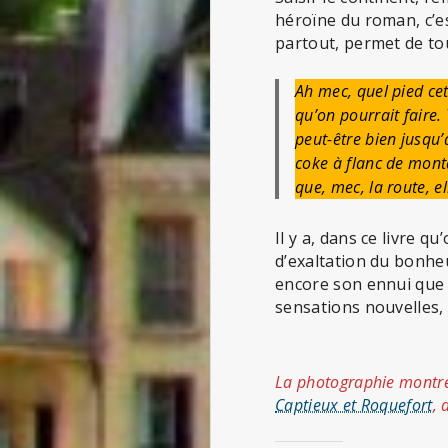
héroïne du roman, c’e
partout, permet de tou
Ah mec, quel pied cet
qu’on pourrait faire.
peut-être bien jusqu
coke à flanc de monta
que, mec, la route, e
Il y a, dans ce livre 
d’exaltation du bonhe
encore son ennui que K
sensations nouvelles, 
La photographie montre
Captieux et Roquefort
, 