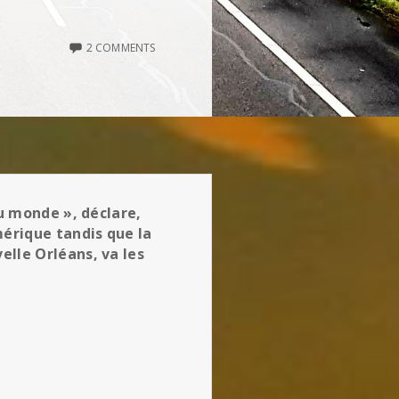
2 COMMENTS
du monde », déclare,
mérique tandis que la
elle Orléans, va les