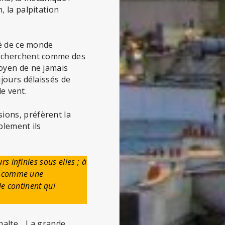
, la palpitation
té de ce monde
e cherchent comme des
moyen de ne jamais
ujours délaissés de
le vent.
ions, préfèrent la
blement ils
s infinies sous elles ; à
er comme une
le continent qui
sphalte… La grande