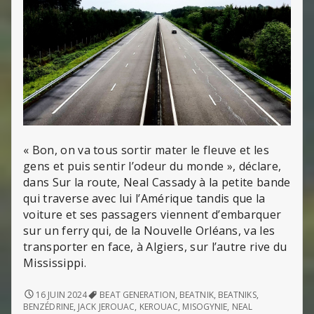
« Bon, on va tous sortir mater le fleuve et les
gens et puis sentir l’odeur du monde », déclare,
dans Sur la route, Neal Cassady à la petite bande
qui traverse avec lui l’Amérique tandis que la
voiture et ses passagers viennent d’embarquer
sur un ferry qui, de la Nouvelle Orléans, va les
transporter en face, à Algiers, sur l’autre rive du
Mississippi.
SUR
16 JUIN 2024
BEAT GENERATION
,
BEATNIK
,
BEATNIKS
,
LA
BENZÉDRINE
,
JACK JEROUAC
,
KEROUAC
,
MISOGYNIE
,
NEAL