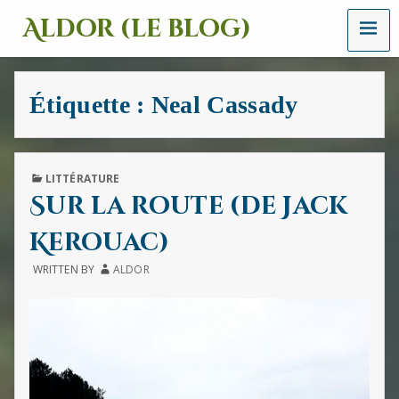
MENU
Aldor (le blog)
Un
site
avec
Étiquette :
Neal Cassady
des
mots,
des
images
et
PUBLISHED
LITTÉRATURE
des
IN
Sur la route (de Jack
sons
Kerouac)
WRITTEN BY
ALDOR