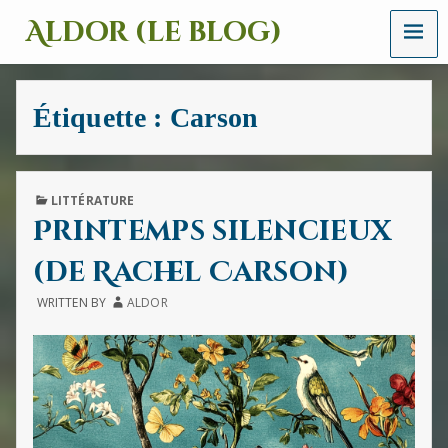
MENU
Aldor (le blog)
Un
site
avec
Étiquette :
Carson
des
mots,
des
images
et
PUBLISHED
LITTÉRATURE
des
IN
Printemps silencieux
sons
(de Rachel Carson)
WRITTEN BY
ALDOR