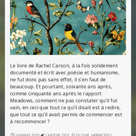
Le livre de Rachel Carson, à la fois solidement
documenté et écrit avec poésie et humanisme,
ne fut donc pas sans effet, il s’en faut de
beaucoup. Et pourtant, soixante ans après,
comme cinquante ans après le rapport
Meadows, comment ne pas constater qu’il fut
vain, en ceci que tout ce qu’il disait est à redire,
que tout ce qu’il avait permis de commencer est
à recommencer ?
PRINTEMPS
24 MARS 2025
CARSON
,
DDT
,
ÉCOLOGIE
,
HERBICIDES
,