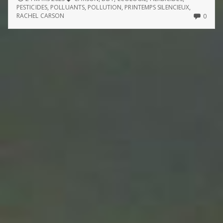
SILENCIEUX
PESTICIDES
,
POLLUANTS
,
POLLUTION
,
PRINTEMPS SILENCIEUX
,
(DE
NO
RACHEL CARSON
0
RACHEL
COMM
CARSON)
ON
PRIN
SILEN
(DE
RACH
CARS