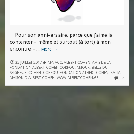
Pour son anniversaire, parce que j’aime la
contenter – même et surtout (à tort) à mon
encontre – …
Marche
More
→
triomphale
de
MARCHE
22 JUILLET 2017
AFMACC
,
ALBERT COHEN
,
AMIS DE LA
TRIOMPHALE
l’amour
FONDATION ALBERT COHEN CORFOU
,
AMOUR
,
BELLE DU
DE
SEIGNEUR
,
COHEN
,
CORFOU
,
FONDATION ALBERT COHEN
,
KATIA
,
L’AMOUR
12
MAISON D'ALBERT COHEN
,
WWW.ALBERTCOHEN.GR
12
COMM
ON
MARC
TRIO
DE
L’AM