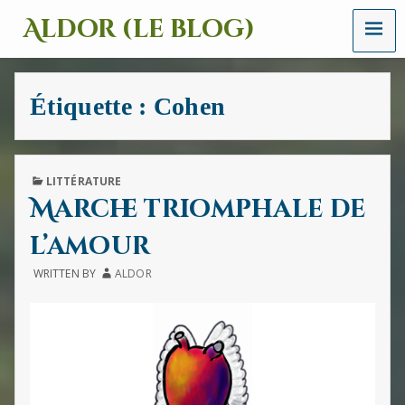
MENU
Aldor (le blog)
Un
site
avec
Étiquette :
Cohen
des
mots,
des
images
et
PUBLISHED
LITTÉRATURE
des
IN
Marche triomphale de
sons
l’amour
WRITTEN BY
ALDOR