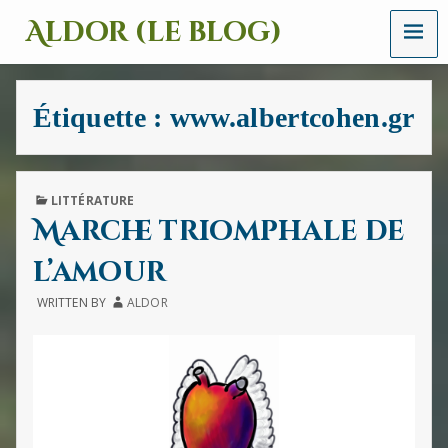
MENU
Aldor (le blog)
Un
site
avec
Étiquette :
www.albertcohen.gr
des
mots,
des
images
et
PUBLISHED
LITTÉRATURE
des
IN
Marche triomphale de
sons
l’amour
WRITTEN BY
ALDOR