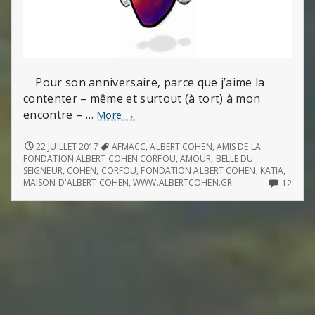
Pour son anniversaire, parce que j’aime la
contenter – même et surtout (à tort) à mon
encontre – …
Marche
More
→
triomphale
de
MARCHE
22 JUILLET 2017
AFMACC
,
ALBERT COHEN
,
AMIS DE LA
TRIOMPHALE
l’amour
FONDATION ALBERT COHEN CORFOU
,
AMOUR
,
BELLE DU
DE
SEIGNEUR
,
COHEN
,
CORFOU
,
FONDATION ALBERT COHEN
,
KATIA
,
L’AMOUR
12
MAISON D'ALBERT COHEN
,
WWW.ALBERTCOHEN.GR
12
COMM
ON
MARC
TRIO
DE
L’AM