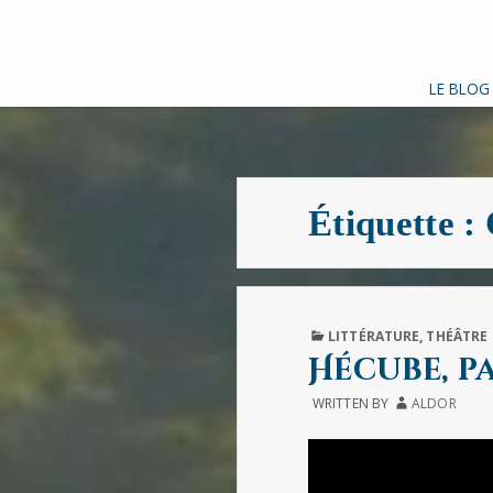
LE BLOG
Étiquette :
PUBLISHED
LITTÉRATURE
,
THÉÂTRE
IN
Hécube, p
WRITTEN BY
ALDOR