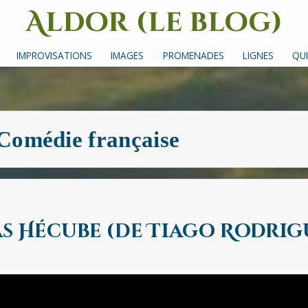
Aldor (le blog)
Un site avec des mots, des images et des sons
IMPROVISATIONS
IMAGES
PROMENADES
LIGNES
QUI
Comédie française
as Hécube (de Tiago Rodrig