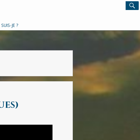
Search
S
for:
 SUIS-JE ?
ues)