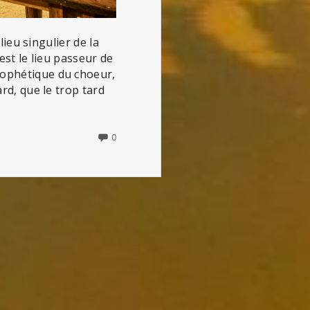
lieu singulier de la
 est le lieu passeur de
prophétique du choeur,
ard, que le trop tard
NO
0
COMMENTS
ON
HÉCUBE,
PAS
HÉCUBE
(DE
TIAGO
RODRIGUES)