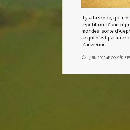
Il y a la scène, qui n’
répétition, d’une répé
mondes, sorte d’Aleph
ce qui n’est pas encor
n’advienne.
HÉCUBE,
4 JUIN 2025
COMÉDIE F
PAS
HÉCUBE
(DE
TIAGO
RODRIGUES)