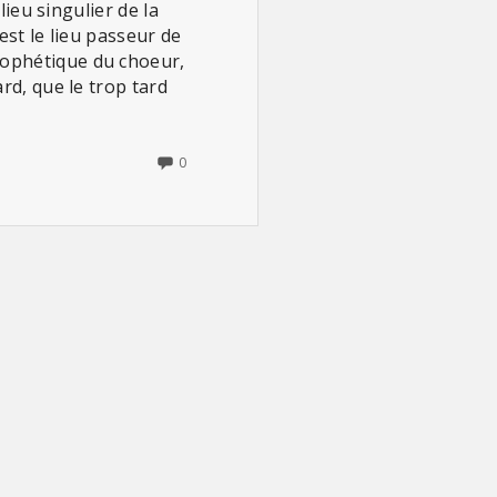
lieu singulier de la
 est le lieu passeur de
prophétique du choeur,
ard, que le trop tard
NO
0
COMMENTS
ON
HÉCUBE,
PAS
HÉCUBE
(DE
TIAGO
RODRIGUES)