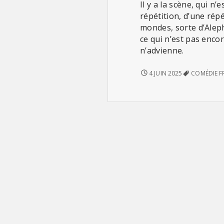
Il y a la scène, qui n’
répétition, d’une répé
mondes, sorte d’Aleph
ce qui n’est pas encor
n’advienne.
HÉCUBE,
4 JUIN 2025
COMÉDIE F
PAS
HÉCUBE
(DE
TIAGO
RODRIGUES)