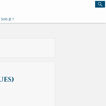
Search
S
for:
 SUIS-JE ?
ues)