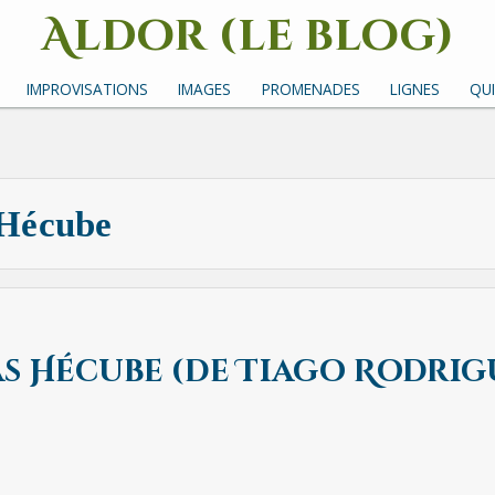
Aldor (le blog)
Un site avec des mots, des images et des sons
IMPROVISATIONS
IMAGES
PROMENADES
LIGNES
QUI
Hécube
as Hécube (de Tiago Rodrig