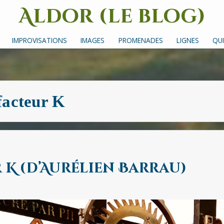
Aldor (le blog)
Un site avec des mots, des images et des sons
IMPROVISATIONS
IMAGES
PROMENADES
LIGNES
QUI
facteur K
r K (d’Aurélien Barrau)