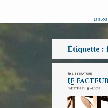
LE BLOG
Étiquette :
PUBLISHED
LITTÉRATURE
IN
Le facteu
WRITTEN BY
ALDOR