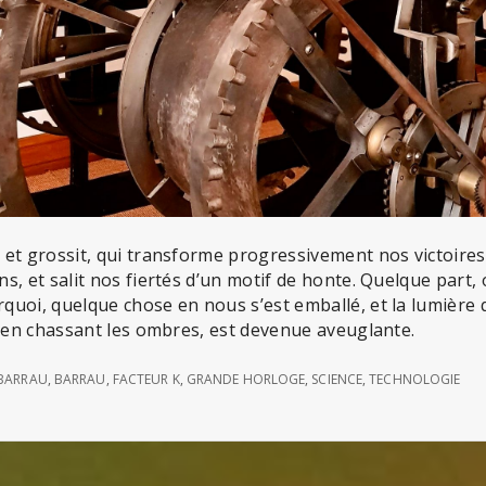
et grossit, qui transforme progressivement nos victoires
s, et salit nos fiertés d’un motif de honte. Quelque part, 
uoi, quelque chose en nous s’est emballé, et la lumière q
n en chassant les ombres, est devenue aveuglante.
 BARRAU
,
BARRAU
,
FACTEUR K
,
GRANDE HORLOGE
,
SCIENCE
,
TECHNOLOGIE