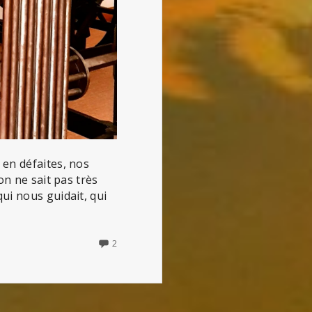
 en défaites, nos
on ne sait pas très
ui nous guidait, qui
2
2
COMMENTS
ON
LE
FACTEUR
K