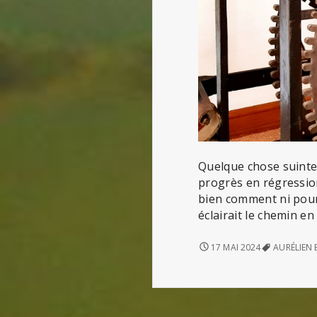
Quelque chose suinte 
progrès en régression
bien comment ni pourq
éclairait le chemin e
LE
17 MAI 2024
AURÉLIEN
FACTEUR
K
(D’AURÉLIEN
BARRAU)