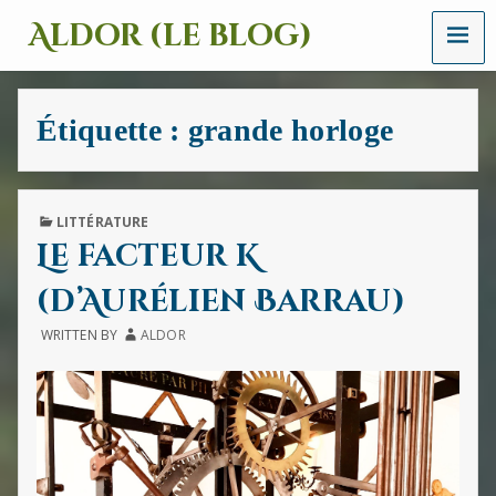
MENU
Aldor (le blog)
Un
site
avec
Étiquette :
grande horloge
des
mots,
des
images
et
PUBLISHED
LITTÉRATURE
des
IN
Le facteur K
sons
(d’Aurélien Barrau)
WRITTEN BY
ALDOR