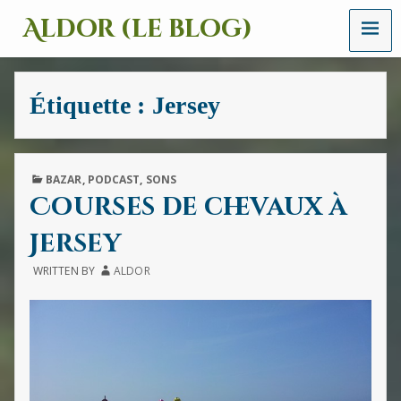
MENU
Aldor (le blog)
Un
site
avec
Étiquette :
Jersey
des
mots,
des
images
et
PUBLISHED
BAZAR
,
PODCAST
,
SONS
des
IN
Courses de chevaux à
sons
Jersey
WRITTEN BY
ALDOR