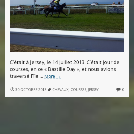
C’était à Jersey, le 14 juillet 2013. C’était jour de
courses, en ce « Bastille Day », et nous avions
traversé l’île …
Courses
More
→
de
chevaux
COURSES
NO
30 OCTOBRE 2013
CHEVAUX
,
COURSES
,
JERSEY
0
DE
COMM
à
CHEVAUX
ON
Jersey
À
COUR
JERSEY
DE
CHEV
À
JERSE