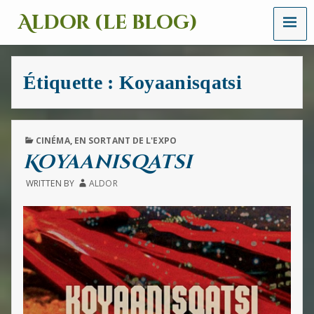
MENU
Aldor (le blog)
Un
site
avec
Étiquette :
Koyaanisqatsi
des
mots,
des
images
et
PUBLISHED
CINÉMA
,
EN SORTANT DE L'EXPO
des
IN
Koyaanisqatsi
sons
WRITTEN BY
ALDOR