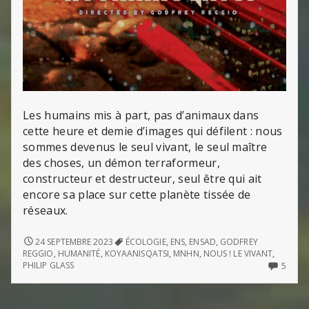
Les humains mis à part, pas d’animaux dans
cette heure et demie d’images qui défilent : nous
sommes devenus le seul vivant, le seul maître
des choses, un démon terraformeur,
constructeur et destructeur, seul être qui ait
encore sa place sur cette planète tissée de
réseaux.
<EM>KOYAANISQATSI</EM>
24 SEPTEMBRE 2023
ÉCOLOGIE
,
ENS
,
ENSAD
,
GODFREY
REGGIO
,
HUMANITÉ
,
KOYAANISQATSI
,
MNHN
,
NOUS ! LE VIVANT
,
5
PHILIP GLASS
5
COMM
ON
KOYAA