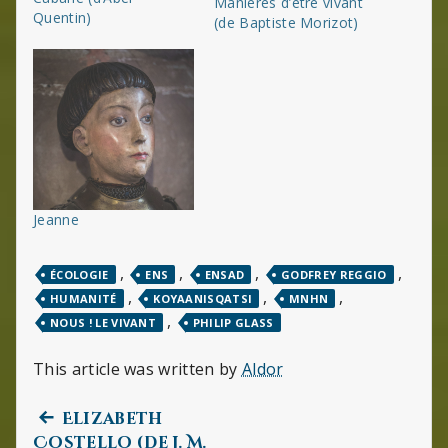
Manières d’être vivant
Quentin)
(de Baptiste Morizot)
Jeanne
,
,
,
,
ÉCOLOGIE
ENS
ENSAD
GODFREY REGGIO
,
,
,
HUMANITÉ
KOYAANISQATSI
MNHN
,
NOUS ! LE VIVANT
PHILIP GLASS
This article was written by
Aldor
Previous
Navigation
Elizabeth
post:
Costello (de J. M.