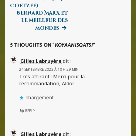
de
Coetzee)
Bernard Marx et
l’article
le meilleur des
Next
mondes
post:
5 THOUGHTS ON “
KOYAANISQATSI
”
Gilles Labruyère
dit :
24 SEPTEMBRE 2023 À 10 H 29 MIN
Très attirant ! Merci pour la
recommandation, Aldor.
chargement…
REPLY
Gilles Labruyère
dit :