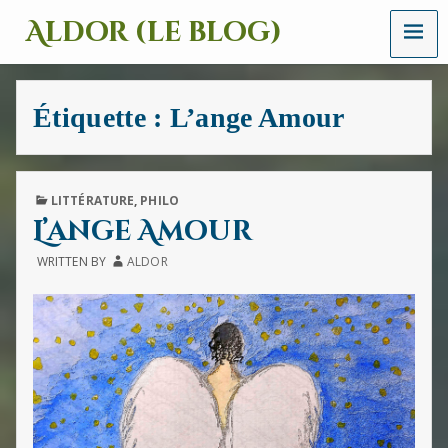
MENU
Aldor (le blog)
Un
site
avec
Étiquette :
L’ange Amour
des
mots,
des
images
et
PUBLISHED
LITTÉRATURE
,
PHILO
des
IN
L’ange Amour
sons
WRITTEN BY
ALDOR