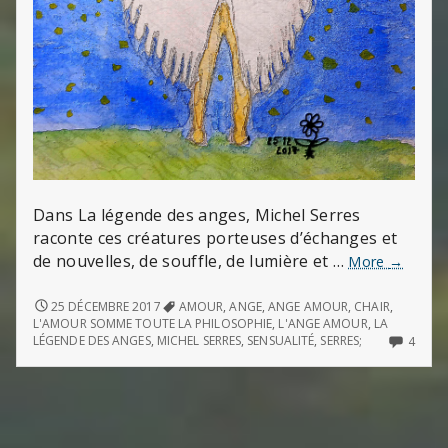
Dans La légende des anges, Michel Serres
raconte ces créatures porteuses d’échanges et
de nouvelles, de souffle, de lumière et …
L’ange
More
→
Amour
L’ANGE
25 DÉCEMBRE 2017
AMOUR
,
ANGE
,
ANGE AMOUR
,
CHAIR
,
AMOUR
L'AMOUR SOMME TOUTE LA PHILOSOPHIE
,
L'ANGE AMOUR
,
LA
4
LÉGENDE DES ANGES
,
MICHEL SERRES
,
SENSUALITÉ
,
SERRES;
4
COMM
ON
L’ANG
AMO