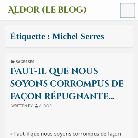
MENU
Aldor (le blog)
Un
site
avec
Étiquette :
Michel Serres
des
mots,
des
images
et
PUBLISHED
SAGESSES
des
IN
Faut-il que nous
sons
soyons corrompus de
façon répugnante…
WRITTEN BY
ALDOR
« Faut-il que nous soyons corrompus de façon