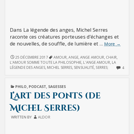
Dans La légende des anges, Michel Serres
raconte ces créatures porteuses d’échanges et
de nouvelles, de souffle, de lumière et …
L’ange
More
→
Amour
L’ANGE
25 DÉCEMBRE 2017
AMOUR
,
ANGE
,
ANGE AMOUR
,
CHAIR
,
AMOUR
L'AMOUR SOMME TOUTE LA PHILOSOPHIE
,
L'ANGE AMOUR
,
LA
4
LÉGENDE DES ANGES
,
MICHEL SERRES
,
SENSUALITÉ
,
SERRES;
4
COMM
ON
L’ANG
PUBLISHED
PHILO
,
PODCAST
,
SAGESSES
AMO
IN
L’art des ponts (de
Michel Serres)
WRITTEN BY
ALDOR