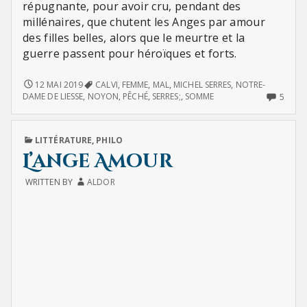
répugnante, pour avoir cru, pendant des
millénaires, que chutent les Anges par amour
des filles belles, alors que le meurtre et la
guerre passent pour héroïques et forts.
FAUT-
12 MAI 2019
CALVI
,
FEMME
,
MAL
,
MICHEL SERRES
,
NOTRE-
IL
5
DAME DE LIESSE
,
NOYON
,
PÊCHÉ
,
SERRES;
,
SOMME
5
QUE
COMM
NOUS
ON
SOYONS
FAUT
PUBLISHED
LITTÉRATURE
,
PHILO
CORROMPUS
IL
IN
DE
QUE
L’ange Amour
FAÇON
NOU
RÉPUGNANTE…
SOYO
WRITTEN BY
ALDOR
CORR
DE
FAÇO
RÉPU