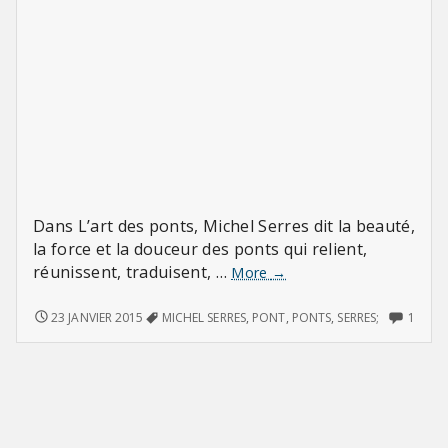
Dans L’art des ponts, Michel Serres dit la beauté,
la force et la douceur des ponts qui relient,
réunissent, traduisent, …
L’art
More
→
des
ponts
L’ART
ONLY
23 JANVIER 2015
MICHEL SERRES
,
PONT
,
PONTS
,
SERRES;
1
DES
ONE
(de
PONTS
COM
Michel
(DE
ON
Serres)
MICHEL
L’ART
SERRES)
DES
PONT
(DE