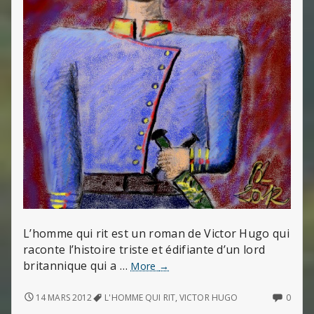
L’homme qui rit est un roman de Victor Hugo qui
raconte l’histoire triste et édifiante d’un lord
britannique qui a …
L’homme
More
→
qui
rit
L’HOMME
NO
14 MARS 2012
L'HOMME QUI RIT
,
VICTOR HUGO
0
QUI
COMM