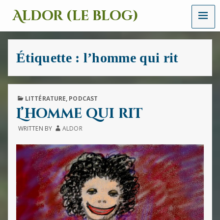
MENU
Aldor (le blog)
Un
site
avec
Étiquette :
l’homme qui rit
des
mots,
des
images
et
PUBLISHED
LITTÉRATURE
,
PODCAST
des
IN
L’homme qui rit
sons
WRITTEN BY
ALDOR