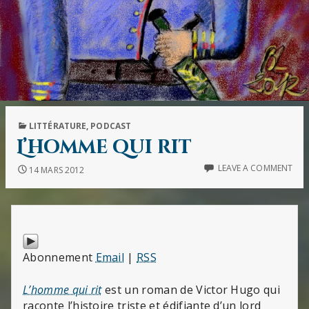
PUBLISHED
LITTÉRATURE
,
PODCAST
IN
L’homme qui rit
LEAVE A COMMENT
14 MARS 2012
Abonnement
Email
|
RSS
L’homme qui rit
est un roman de Victor Hugo qui
raconte l’histoire triste et édifiante d’un lord