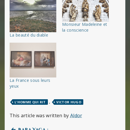
Monsieur Madeleine et
la conscience
La beauté du diable
La France sous leurs
yeux
,
L'HOMME QUI RIT
VICTOR HUGO
This article was written by
Aldor
Previous