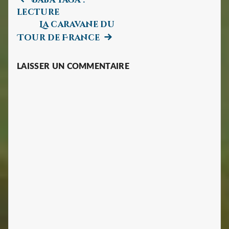
Navigation
Baba Yaga :
post:
lecture
de
La caravane du
Next
Tour de France
l’article
post:
LAISSER UN COMMENTAIRE