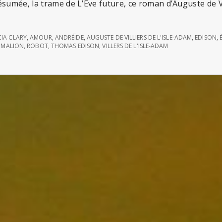
ésumée, la trame de L’Ève future, ce roman d’Auguste de Vi
CIA CLARY
,
AMOUR
,
ANDRÉÏDE
,
AUGUSTE DE VILLIERS DE L'ISLE-ADAM
,
EDISON
,
GMALION
,
ROBOT
,
THOMAS EDISON
,
VILLERS DE L'ISLE-ADAM