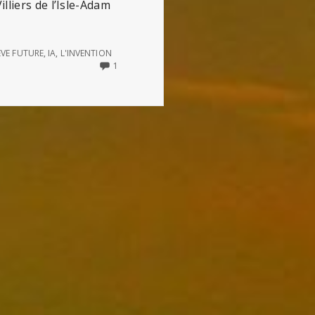
lliers de l’Isle-Adam
ÈVE FUTURE
,
IA
,
L'INVENTION
ONLY
1
ONE
COMMENT
ON
L’ÈVE
FUTURE
(D’AUGUSTE
DE
VILLIERS
DE
L’ISLE-
ADAM)