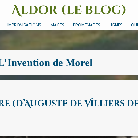
Aldor (le blog)
Un site avec des mots, des images et des sons
IMPROVISATIONS
IMAGES
PROMENADES
LIGNES
QUI
L’Invention de Morel
re (d’Auguste de Villiers de 