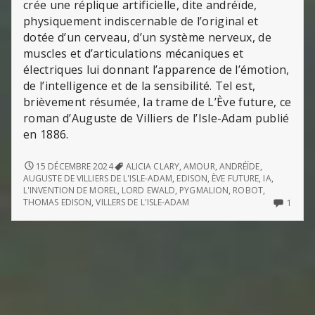
crée une réplique artificielle, dite andréïde,
physiquement indiscernable de l’original et
dotée d’un cerveau, d’un système nerveux, de
muscles et d’articulations mécaniques et
électriques lui donnant l’apparence de l’émotion,
de l’intelligence et de la sensibilité. Tel est,
brièvement résumée, la trame de L’Ève future, ce
roman d’Auguste de Villiers de l’Isle-Adam publié
en 1886.
L’ÈVE
15 DÉCEMBRE 2024
ALICIA CLARY
,
AMOUR
,
ANDRÉÏDE
,
FUTURE
AUGUSTE DE VILLIERS DE L'ISLE-ADAM
,
EDISON
,
ÈVE FUTURE
,
IA
,
(D’AUGUSTE
L'INVENTION DE MOREL
,
LORD EWALD
,
PYGMALION
,
ROBOT
,
DE
ONLY
THOMAS EDISON
,
VILLERS DE L'ISLE-ADAM
1
VILLIERS
ONE
DE
COM
L’ISLE-
ON
ADAM)
L’ÈVE
FUTU
(D’A
DE
VILLIE
DE