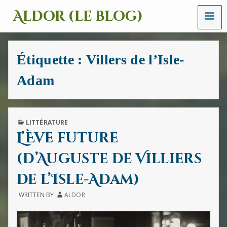
MENU
Aldor (le blog)
Un
site
avec
Étiquette :
Villers de l’Isle-
des
mots,
Adam
des
images
et
des
sons
PUBLISHED
LITTÉRATURE
IN
L’Ève future
(d’Auguste de Villiers
de l’Isle-Adam)
WRITTEN BY
ALDOR