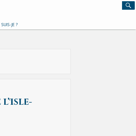
Search
S
for:
 SUIS-JE ?
l’Isle-