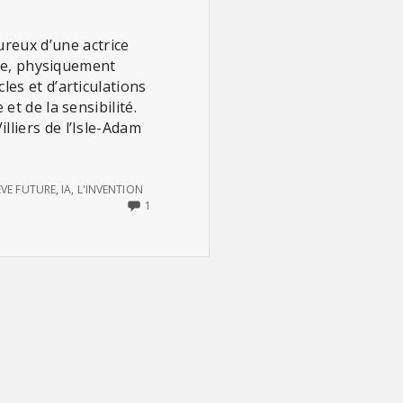
reux d’une actrice
éïde, physiquement
les et d’articulations
et de la sensibilité.
lliers de l’Isle-Adam
ÈVE FUTURE
,
IA
,
L'INVENTION
ONLY
1
ONE
COMMENT
ON
L’ÈVE
FUTURE
(D’AUGUSTE
DE
VILLIERS
DE
L’ISLE-
ADAM)