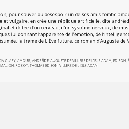
on, pour sauver du désespoir un de ses amis tombé amou
e et vulgaire, en crée une réplique artificielle, dite andr
ginal et dotée d’un cerveau, d’un système nerveux, de musc
ues lui donnant l’apparence de l’émotion, de l’intelligence 
ésumée, la trame de L’Ève future, ce roman d’Auguste de Vi
CIA CLARY
,
AMOUR
,
ANDRÉÏDE
,
AUGUSTE DE VILLIERS DE L'ISLE-ADAM
,
EDISON
,
GMALION
,
ROBOT
,
THOMAS EDISON
,
VILLERS DE L'ISLE-ADAM