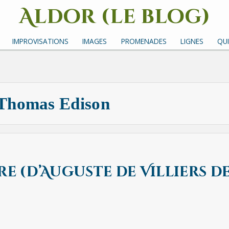
Aldor (le blog)
Un site avec des mots, des images et des sons
IMPROVISATIONS
IMAGES
PROMENADES
LIGNES
QUI
Thomas Edison
re (d’Auguste de Villiers de 