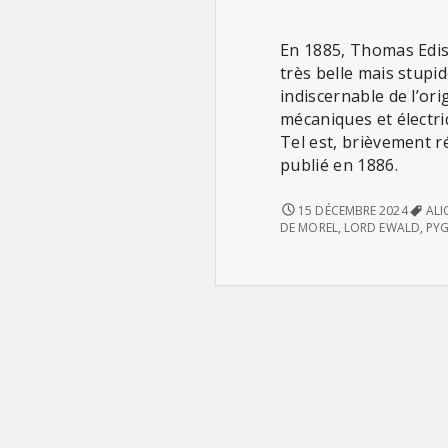
En 1885, Thomas Edis
très belle mais stupid
indiscernable de l’ori
mécaniques et électriq
Tel est, brièvement r
publié en 1886.
L’ÈVE
15 DÉCEMBRE 2024
ALI
FUTURE
DE MOREL
,
LORD EWALD
,
PY
(D’AUGUSTE
DE
VILLIERS
DE
L’ISLE-
ADAM)