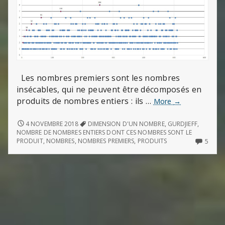
Les nombres premiers sont les nombres
insécables, qui ne peuvent être décomposés en
produits de nombres entiers : ils …
Dimensions
More
→
des
nombres
DIMENSIONS
4 NOVEMBRE 2018
DIMENSION D'UN NOMBRE
,
GURDJIEFF
,
DES
NOMBRE DE NOMBRES ENTIERS DONT CES NOMBRES SONT LE
NOMBRES
5
PRODUIT
,
NOMBRES
,
NOMBRES PREMIERS
,
PRODUITS
5
COMM
ON
DIME
DES
NOMB