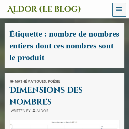
MENU
Aldor (le blog)
Un
site
avec
Étiquette :
nombre de nombres
des
mots,
entiers dont ces nombres sont
des
images
et
le produit
des
sons
PUBLISHED
MATHÉMATIQUES
,
POÉSIE
IN
Dimensions des
nombres
WRITTEN BY
ALDOR