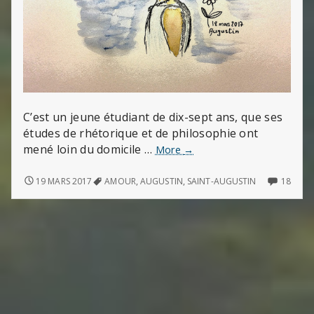
C’est un jeune étudiant de dix-sept ans, que ses
études de rhétorique et de philosophie ont
mené loin du domicile …
Le
More
→
mystère
Augustin
LE
18
19 MARS 2017
AMOUR
,
AUGUSTIN
,
SAINT-AUGUSTIN
18
MYSTÈRE
COMM
AUGUSTIN
ON
LE
MYST
AUGU