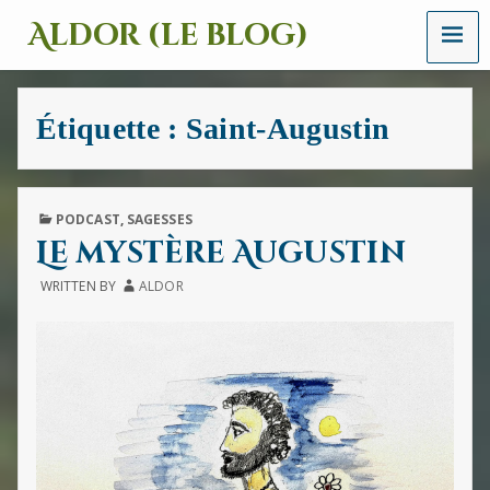
MENU
Aldor (le blog)
Un
site
avec
Étiquette :
Saint-Augustin
des
mots,
des
images
et
PUBLISHED
PODCAST
,
SAGESSES
des
IN
Le mystère Augustin
sons
WRITTEN BY
ALDOR