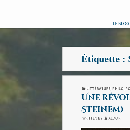
LE BLOG
Étiquette :
PUBLISHED
LITTÉRATURE
,
PHILO
,
PO
IN
Une révol
Steinem)
WRITTEN BY
ALDOR