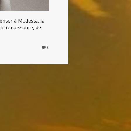
penser à Modesta, la
 de renaissance, de
NO
0
COMMENTS
ON
UNE
RÉVOLUTION
INTÉRIEURE
(DE
GLORIA
STEINEM)