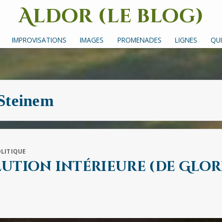
Aldor (le blog)
Un site avec des mots, des images et des sons
IMPROVISATIONS
IMAGES
PROMENADES
LIGNES
QUI
Steinem
LITIQUE
ution intérieure (de Glor