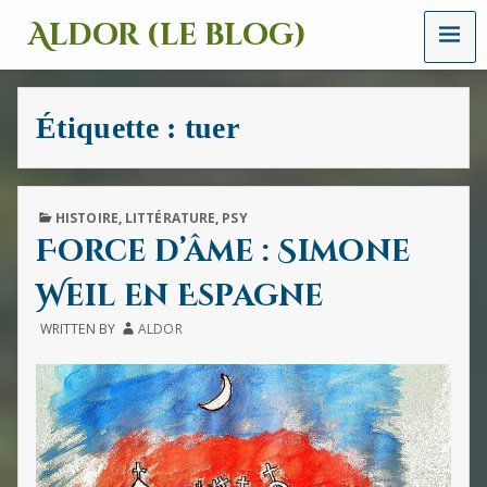
MENU
Aldor (le blog)
Un
site
avec
Étiquette :
tuer
des
mots,
des
images
et
PUBLISHED
HISTOIRE
,
LITTÉRATURE
,
PSY
des
IN
Force d’âme : Simone
sons
Weil en Espagne
WRITTEN BY
ALDOR