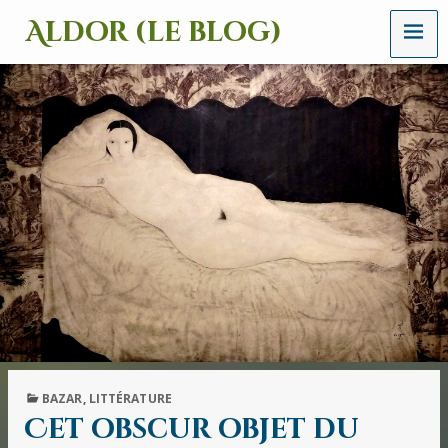
MENU
Aldor (le blog)
Un
site
avec
des
mots,
des
images
et
des
sons
PUBLISHED
BAZAR
,
LITTÉRATURE
IN
Cet obscur objet du