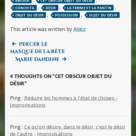
,
,
AMOUR
CET OBSCUR OBJET DU DÉSIR
,
,
,
CONCHITA
DÉSIR
LA FEMME ET LA PANTIN
,
,
OBJET DU DÉSIR
POSSESSION
SUJET DU DÉSIR
This article was written by
Aldor
Previous
Navigation
Percer le
post:
masque de la Bête
de
Next
Marie Dandine
post:
l’article
4 THOUGHTS ON “CET OBSCUR OBJET DU
DÉSIR”
Ping :
Réduire les hommes à l'état de choses -
Improvisations
Ping :
Ce qu'on désire, dans le désir, c'est le désir
de l'autre - Improvisations