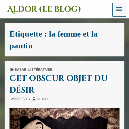
MENU
Aldor (le blog)
Un
site
avec
Étiquette :
la femme et la
des
mots,
pantin
des
images
et
des
sons
PUBLISHED
BAZAR
,
LITTÉRATURE
IN
Cet obscur objet du
désir
WRITTEN BY
ALDOR