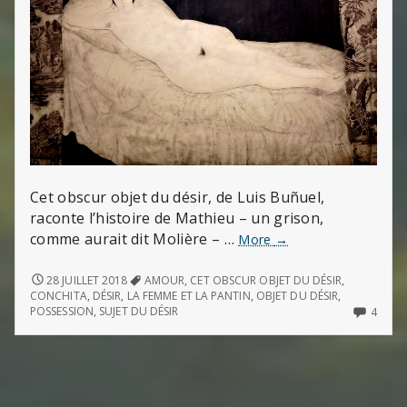
Cet obscur objet du désir, de Luis Buñuel,
raconte l’histoire de Mathieu – un grison,
comme aurait dit Molière – …
Cet
More
→
obscur
objet
CET
28 JUILLET 2018
AMOUR
,
CET OBSCUR OBJET DU DÉSIR
,
OBSCUR
du
CONCHITA
,
DÉSIR
,
LA FEMME ET LA PANTIN
,
OBJET DU DÉSIR
,
OBJET
4
POSSESSION
,
SUJET DU DÉSIR
4
désir
DU
COMM
DÉSIR
ON
CET
OBSC
OBJE
DU