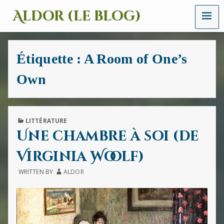
MENU
Aldor (le blog)
Un
site
avec
Étiquette :
A Room of One’s
des
mots,
Own
des
images
et
des
sons
PUBLISHED
LITTÉRATURE
IN
Une chambre à soi (de
Virginia Woolf)
WRITTEN BY
ALDOR