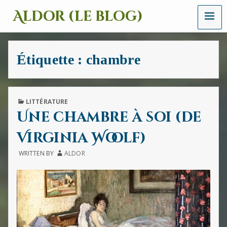
MENU
Aldor (le blog)
Un
site
avec
Étiquette :
chambre
des
mots,
des
images
et
PUBLISHED
LITTÉRATURE
des
IN
Une chambre à soi (de
sons
Virginia Woolf)
WRITTEN BY
ALDOR