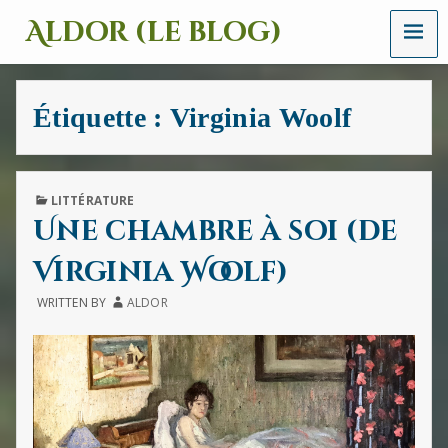
MENU
Aldor (le blog)
Un
site
avec
Étiquette :
Virginia Woolf
des
mots,
des
images
et
PUBLISHED
LITTÉRATURE
des
IN
Une chambre à soi (de
sons
Virginia Woolf)
WRITTEN BY
ALDOR