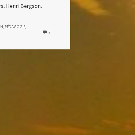
rs, Henri Bergson,
ON
,
PÉDAGOGIE
,
2
2
COMMENTS
ON
CONTRE
LA
SPÉCIALITÉ
(UN
DISCOURS
DE
HENRI
BERGSON)