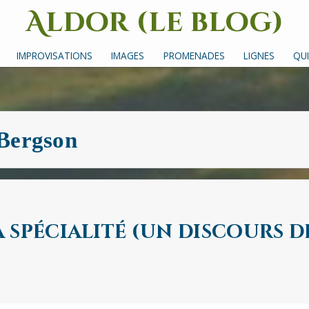
Aldor (le blog)
Un site avec des mots, des images et des sons
IMPROVISATIONS
IMAGES
PROMENADES
LIGNES
QUI
Bergson
 spécialité (un discours d