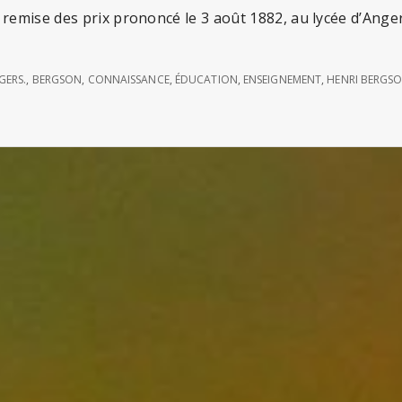
remise des prix prononcé le 3 août 1882, au lycée d’Ange
ntre
cialité
GERS.
,
BERGSON
,
CONNAISSANCE
,
ÉDUCATION
,
ENSEIGNEMENT
,
HENRI BERGS
n
scours
nri
rgson)