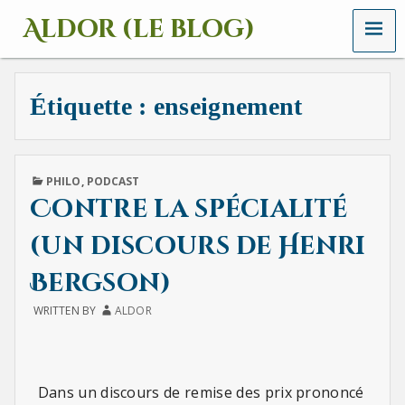
MENU
Aldor (le blog)
Un
site
avec
Étiquette :
enseignement
des
mots,
des
images
et
PUBLISHED
PHILO
,
PODCAST
des
IN
Contre la spécialité
sons
(un discours de Henri
Bergson)
WRITTEN BY
ALDOR
Dans un discours de remise des prix prononcé