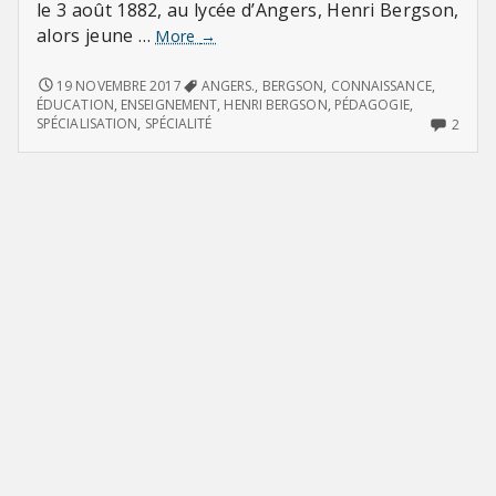
le 3 août 1882, au lycée d’Angers, Henri Bergson,
alors jeune …
Contre
More
→
la
spécialité
CONTRE
19 NOVEMBRE 2017
ANGERS.
,
BERGSON
,
CONNAISSANCE
,
LA
(un
ÉDUCATION
,
ENSEIGNEMENT
,
HENRI BERGSON
,
PÉDAGOGIE
,
SPÉCIALITÉ
2
SPÉCIALISATION
,
SPÉCIALITÉ
2
discours
(UN
COMM
de
DISCOURS
ON
Henri
DE
CONT
Bergson)
HENRI
LA
BERGSON)
SPÉCI
(UN
DISC
DE
HENR
BERG