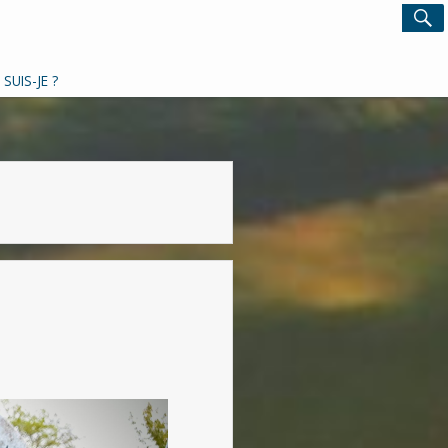
Search
S
for:
 SUIS-JE ?