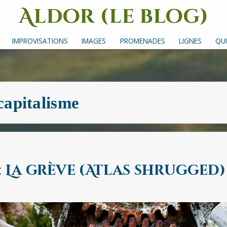
Aldor (le blog)
Un site avec des mots, des images et des sons
IMPROVISATIONS
IMAGES
PROMENADES
LIGNES
QUI
capitalisme
: La grève (Atlas shrugged)