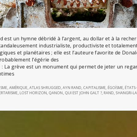
d est un hymne débridé à l’argent, au dollar et à la recher
scandaleusement industrialiste, productiviste et totaleme
iques et planétaires ; elle est l’auteure favorite de Dona
probablement l’égérie des
e : La grève est un monument qui permet de jeter un rega
intimes
ISME
,
AMÉRIQUE
,
ATLAS SHRUGGED
,
AYN RAND
,
CAPITALISME
,
ÉGOÏSME
,
ÉTATS
ERTARISME
,
LOST HORIZON
,
QANON
,
QUI EST JOHN GALT ?
,
RAND
,
SHANGRI-L