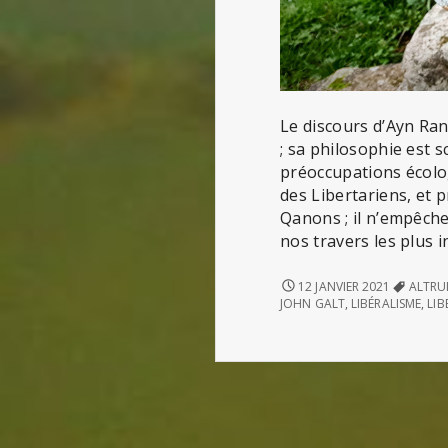
Le discours d’Ayn Ran
; sa philosophie est 
préoccupations écolog
des Libertariens, et 
Qanons ; il n’empêch
nos travers les plus 
AYN
12 JANVIER 2021
ALTRU
RAND
JOHN GALT
,
LIBÉRALISME
,
LIB
:
LA
GRÈVE
(ATLAS
SHRUGGED)