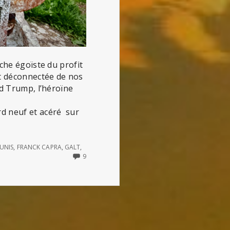
che égoïste du profit
nt déconnectée de nos
ld Trump, l’héroïne
rd neuf et acéré sur
-UNIS
,
FRANCK CAPRA
,
GALT
,
9
A
9
COMMENTS
ON
AYN
RAND
:
LA
GRÈVE
(ATLAS