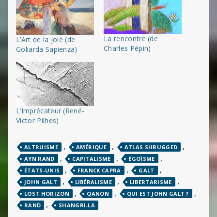
La rencontre (de
L’Art de la joie (de
Charles Pépin)
Goliarda Sapienza)
L’Imprécateur (René-
Victor Pilhes)
,
,
,
ALTRUISME
AMÉRIQUE
ATLAS SHRUGGED
,
,
,
AYN RAND
CAPITALISME
ÉGOÏSME
,
,
,
ÉTATS-UNIS
FRANCK CAPRA
GALT
,
,
,
JOHN GALT
LIBÉRALISME
LIBERTARISME
,
,
,
LOST HORIZON
QANON
QUI EST JOHN GALT ?
,
RAND
SHANGRI-LA