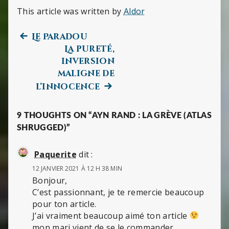
This article was written by
Aldor
Previous
Navigation
Le Paradou
post:
La pureté,
de
inversion
maligne de
l’article
Next
l’innocence
post:
9 THOUGHTS ON “AYN RAND : LA GRÈVE (ATLAS
SHRUGGED)”
Paquerite
dit :
12 JANVIER 2021 À 12 H 38 MIN
Bonjour,
C’est passionnant, je te remercie beaucoup
pour ton article.
J’ai vraiment beaucoup aimé ton article
mon mari vient de se le commander …