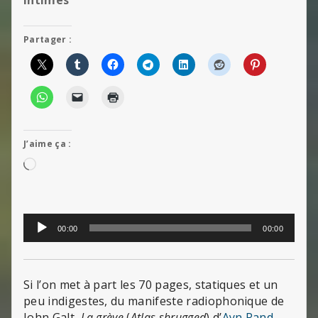
intimes
Partager :
J’aime ça :
Chargement…
Lecteur
00:00
00:00
audio
Si l’on met à part les 70 pages, statiques et un
peu indigestes, du manifeste radiophonique de
John Galt,
La grève
(
Atlas shrugged
) d’
Ayn Rand
,