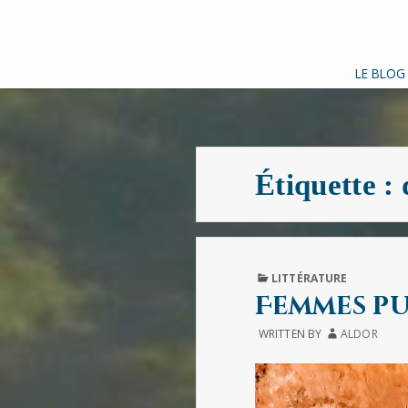
LE BLOG
Étiquette :
PUBLISHED
LITTÉRATURE
IN
Femmes pu
WRITTEN BY
ALDOR