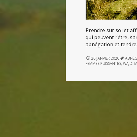
Prendre sur soi et af
qui peuvent l’être, s
abnégation et tendress
FEMMES
26 JANVIER 2020
ABNÉG
PUISSANTES
FEMMES PUISSANTES
,
WAJDI