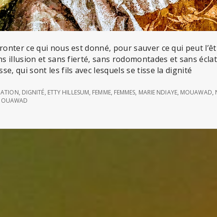
fronter ce qui nous est donné, pour sauver ce qui peut l’ê
ans illusion et sans fierté, sans rodomontades et sans écla
e, qui sont les fils avec lesquels se tisse la dignité
ATION
,
DIGNITÉ
,
ETTY HILLESUM
,
FEMME
,
FEMMES
,
MARIE NDIAYE
,
MOUAWAD
,
 MOUAWAD