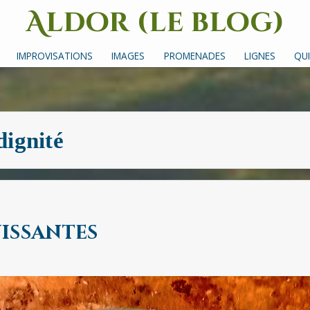
Aldor (le blog)
Un site avec des mots, des images et des sons
IMPROVISATIONS
IMAGES
PROMENADES
LIGNES
QUI
dignité
issantes