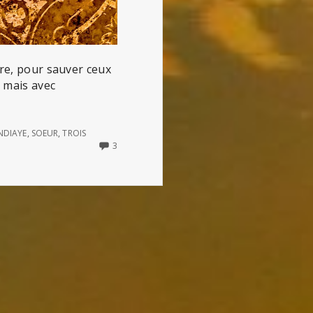
tre, pour sauver ceux
t mais avec
NDIAYE
,
SOEUR
,
TROIS
3
3
COMMENTS
ON
FEMMES
PUISSANTES