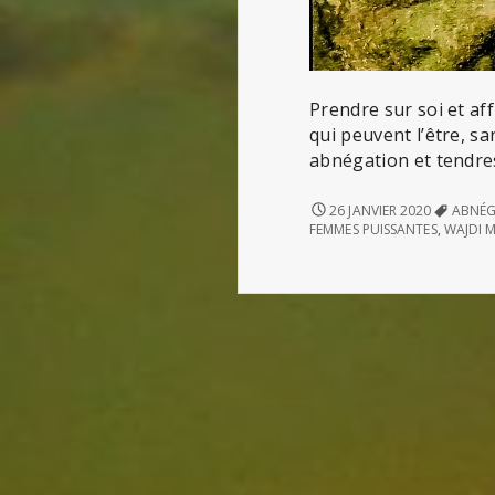
Prendre sur soi et af
qui peuvent l’être, s
abnégation et tendress
FEMMES
26 JANVIER 2020
ABNÉG
PUISSANTES
FEMMES PUISSANTES
,
WAJDI