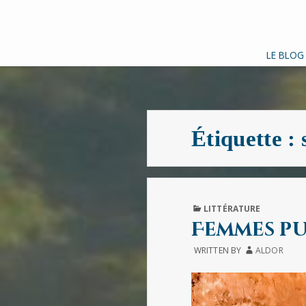
LE BLOG
Étiquette :
PUBLISHED
LITTÉRATURE
IN
Femmes pu
WRITTEN BY
ALDOR