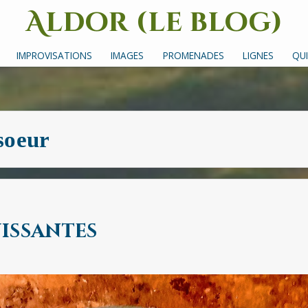
Aldor (le blog)
Un site avec des mots, des images et des sons
IMPROVISATIONS
IMAGES
PROMENADES
LIGNES
QUI
soeur
issantes