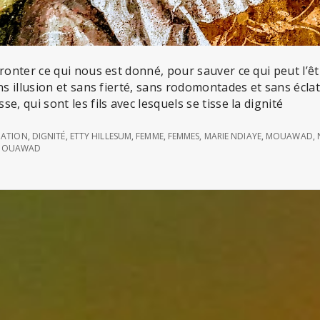
fronter ce qui nous est donné, pour sauver ce qui peut l’ê
ans illusion et sans fierté, sans rodomontades et sans écla
e, qui sont les fils avec lesquels se tisse la dignité
ATION
,
DIGNITÉ
,
ETTY HILLESUM
,
FEMME
,
FEMMES
,
MARIE NDIAYE
,
MOUAWAD
,
 MOUAWAD