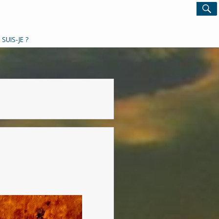
Search
S
for:
 SUIS-JE ?