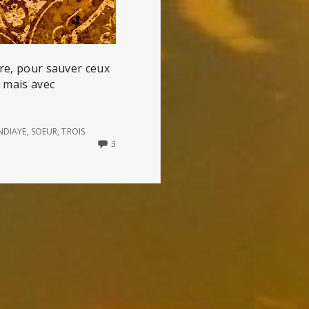
tre, pour sauver ceux
t mais avec
NDIAYE
,
SOEUR
,
TROIS
3
3
COMMENTS
ON
FEMMES
PUISSANTES