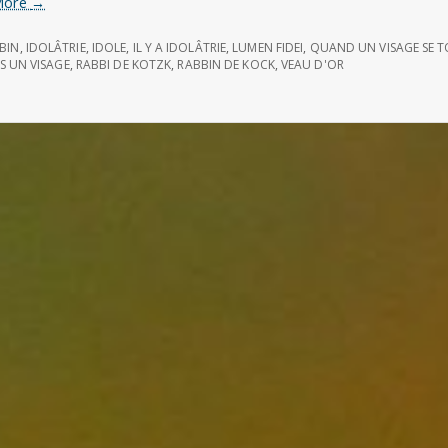
Le
More
→
veau
d’or
BBIN
,
IDOLÂTRIE
,
IDOLE
,
IL Y A IDOLÂTRIE
,
LUMEN FIDEI
,
QUAND UN VISAGE SE 
AS UN VISAGE
,
RABBI DE KOTZK
,
RABBIN DE KOCK
,
VEAU D'OR