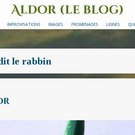
Aldor (le blog)
Un site avec des mots, des images et des sons
IMPROVISATIONS
IMAGES
PROMENADES
LIGNES
QUI
dit le rabbin
or