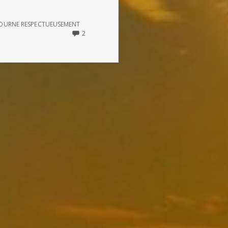
TOURNE RESPECTUEUSEMENT
2
2
COMMENTS
ON
LE
VEAU
D’OR