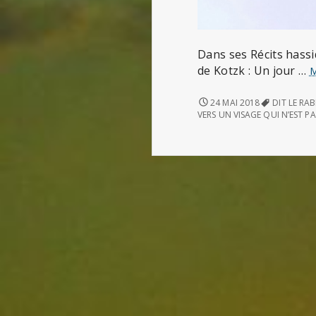
Dans ses Récits hassi
de Kotzk : Un jour …
LE
24 MAI 2018
DIT LE RA
VEAU
VERS UN VISAGE QUI N’EST P
D’OR