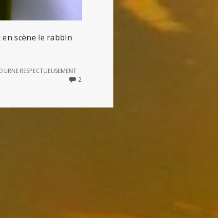
 en scène le rabbin
TOURNE RESPECTUEUSEMENT
2
2
COMMENTS
ON
LE
VEAU
D’OR