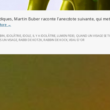
diques, Martin Buber raconte l’anecdote suivante, qui met
Le
More
→
veau
d’or
BBIN
,
IDOLÂTRIE
,
IDOLE
,
IL Y A IDOLÂTRIE
,
LUMEN FIDEI
,
QUAND UN VISAGE SE 
AS UN VISAGE
,
RABBI DE KOTZK
,
RABBIN DE KOCK
,
VEAU D'OR