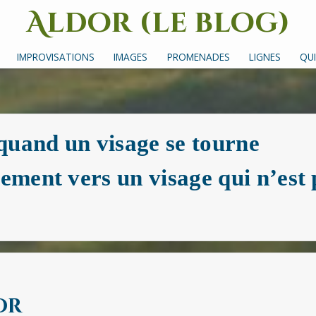
Aldor (le blog)
Un site avec des mots, des images et des sons
IMPROVISATIONS
IMAGES
PROMENADES
LIGNES
QUI
quand un visage se tourne
ement vers un visage qui n’est 
or