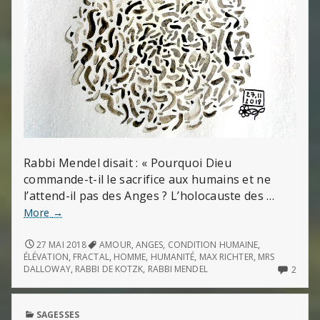
Rabbi Mendel disait : « Pourquoi Dieu
commande-t-il le sacrifice aux humains et ne
l’attend-il pas des Anges ? L’holocauste des …
« Telle
More
→
est
la
« TELLE
27 MAI 2018
AMOUR
,
ANGES
,
CONDITION HUMAINE
,
EST
prééminence
ÉLÉVATION
,
FRACTAL
,
HOMME
,
HUMANITÉ
,
MAX RICHTER
,
MRS
LA
2
DALLOWAY
,
RABBI DE KOTZK
,
RABBI MENDEL
2
des
PRÉÉMINENCE
COMM
œuvres
DES
ON
humaines »
ŒUVRES
« TEL
PUBLISHED
SAGESSES
HUMAINES »
EST