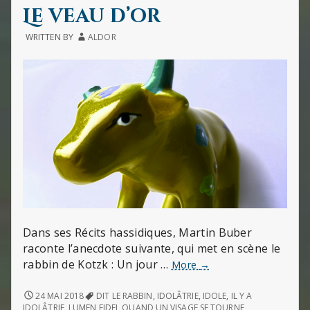
IN
LA
Le veau d’or
PRÉÉ
DES
WRITTEN BY
ALDOR
ŒUVR
HUMA
Dans ses Récits hassidiques, Martin Buber
raconte l’anecdote suivante, qui met en scène le
rabbin de Kotzk : Un jour …
Le
More
→
veau
d’or
LE
24 MAI 2018
DIT LE RABBIN
,
IDOLÂTRIE
,
IDOLE
,
IL Y A
VEAU
IDOLÂTRIE
,
LUMEN FIDEI
,
QUAND UN VISAGE SE TOURNE