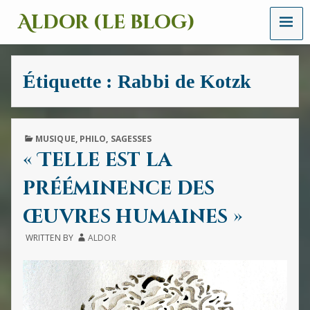
MENU
Aldor (le blog)
Un
site
avec
Étiquette :
Rabbi de Kotzk
des
mots,
des
images
et
PUBLISHED
MUSIQUE
,
PHILO
,
SAGESSES
des
IN
« Telle est la
sons
prééminence des
œuvres humaines »
WRITTEN BY
ALDOR