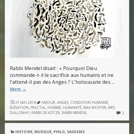
Rabbi Mendel disait : « Pourquoi Dieu
commande-t-il le sacrifice aux humains et ne
l’attend-il pas des Anges ? L’holocauste des …
« Telle
More
→
est
la
« TELLE
27 MAI 2018
AMOUR
,
ANGES
,
CONDITION HUMAINE
,
EST
prééminence
ÉLÉVATION
,
FRACTAL
,
HOMME
,
HUMANITÉ
,
MAX RICHTER
,
MRS
LA
2
DALLOWAY
,
RABBI DE KOTZK
,
RABBI MENDEL
2
des
PRÉÉMINENCE
COMM
œuvres
DES
ON
humaines »
ŒUVRES
« TEL
PUBLISHED
HISTOIRE
,
MUSIQUE
,
PHILO
,
SAGESSES
HUMAINES »
EST