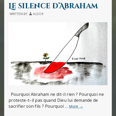
IN
LA
Le silence d’Abraham
PRÉÉ
DES
WRITTEN BY
ALDOR
ŒUVR
HUMA
Pourquoi Abraham ne dit-il rien ? Pourquoi ne
proteste-t–il pas quand Dieu lui demande de
sacrifier son fils ? Pourquoi …
Le
More
→
silence