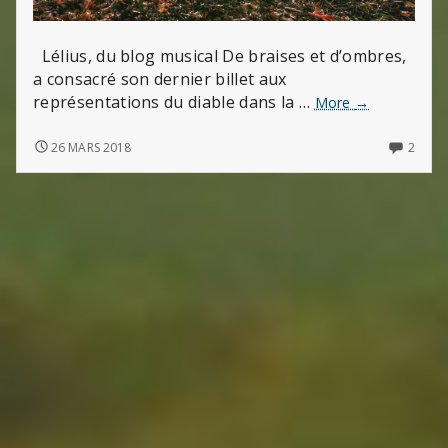
Lélius, du blog musical De braises et d’ombres,
a consacré son dernier billet aux
représentations du diable dans la …
La
More
→
beauté
du
LA
2
26 MARS 2018
2
BEAUTÉ
COMM
diable
DU
ON
DIABLE
LA
BEAU
DU
DIABL