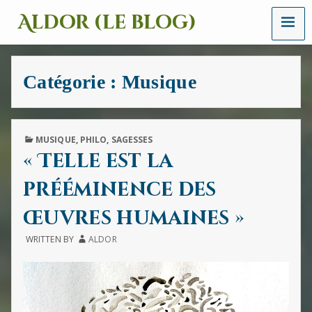
MENU
Aldor (le blog)
Un
site
avec
Catégorie :
Musique
des
mots,
des
images
et
PUBLISHED
MUSIQUE
,
PHILO
,
SAGESSES
des
IN
« Telle est la
sons
prééminence des
œuvres humaines »
WRITTEN BY
ALDOR