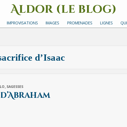
Aldor (le blog)
Un site avec des mots, des images et des sons
IMPROVISATIONS
IMAGES
PROMENADES
LIGNES
QUI
sacrifice d’Isaac
ILO
,
SAGESSES
e d’Abraham