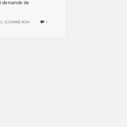
ui demande de
ONLY
AC
,
SUZANNE VEGA
1
ONE
COMMENT
ON
LE
SILENCE
D’ABRAHAM