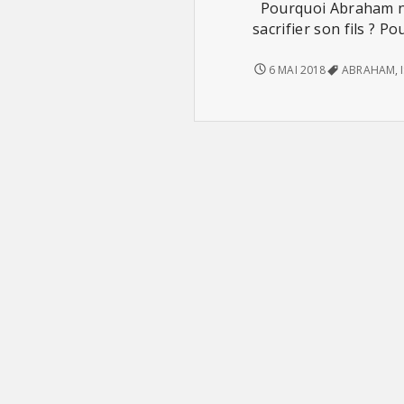
Pourquoi Abraham ne 
sacrifier son fils ? P
LE
6 MAI 2018
ABRAHAM
,
SILENCE
D’ABRAHAM