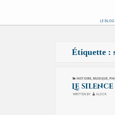
LE BLOG
Étiquette :
PUBLISHED
HISTOIRE
,
MUSIQUE
,
PH
IN
Le silenc
WRITTEN BY
ALDOR