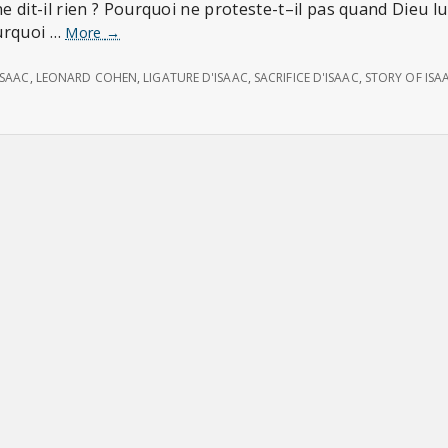
dit-il rien ? Pourquoi ne proteste-t–il pas quand Dieu l
ourquoi …
Le
More
→
silence
d’Abraham
ISAAC
,
LEONARD COHEN
,
LIGATURE D'ISAAC
,
SACRIFICE D'ISAAC
,
STORY OF ISA