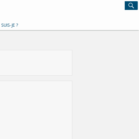
Search
S
for:
 SUIS-JE ?