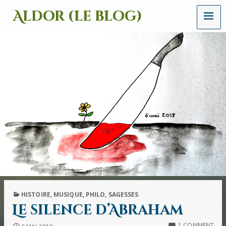
MENU
Aldor (le blog)
Un
site
avec
des
mots,
des
images
et
des
sons
PUBLISHED
HISTOIRE
,
MUSIQUE
,
PHILO
,
SAGESSES
IN
Le silence d’Abraham
1 COMMENT