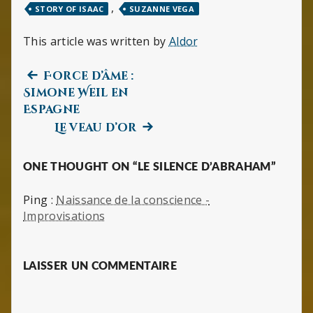
,
STORY OF ISAAC
SUZANNE VEGA
This article was written by
Aldor
Previous
Navigation
Force d’âme :
post:
Simone Weil en
de
Espagne
Next
Le veau d’or
l’article
post:
ONE THOUGHT ON “LE SILENCE D’ABRAHAM”
Ping :
Naissance de la conscience -
Improvisations
LAISSER UN COMMENTAIRE